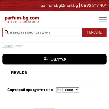
parfum.bg@mail.bg
| 0892 217 401
search
ТЪРСЕНЕ
Начало
Revlon
ФИЛТЪР
REVLON
Сортирай продуктите по