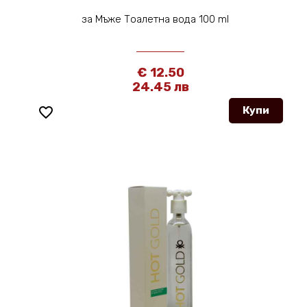
за Мъже Тоалетна вода 100 ml
€ 12.50
24.45 лв
favorite_border
Купи