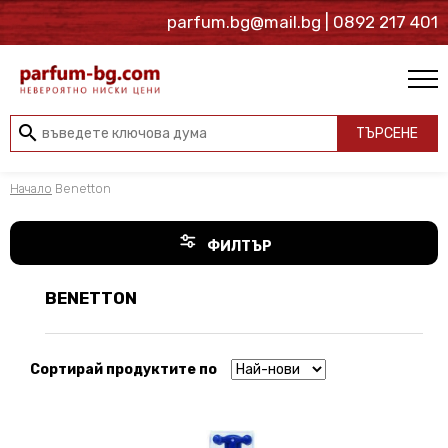
parfum.bg@mail.bg
| 0892 217 401
search
ТЪРСЕНЕ
Начало
Benetton
ФИЛТЪР
BENETTON
Сортирай продуктите по