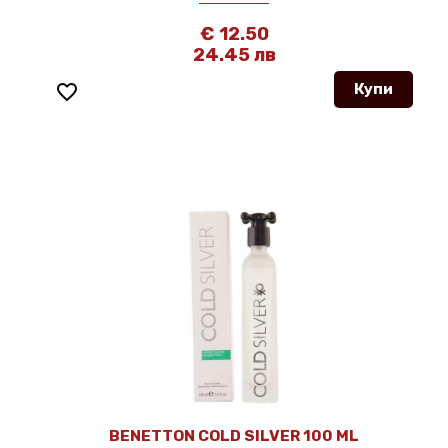
€ 12.50
24.45 лв
favorite_border
Купи
BENETTON COLD SILVER 100 ML