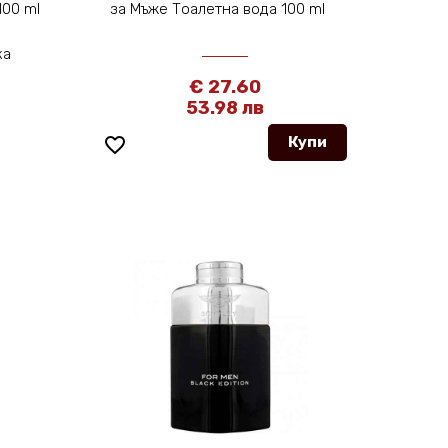
100 ml
за Мъже Тоалетна вода 100 ml
ка
€ 27.60
53.98 лв
favorite_border
Купи