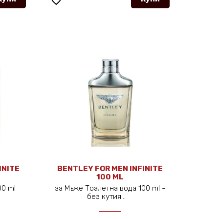
favorite_border
INITE
BENTLEY FOR MEN INFINITE
100 ML
100 ml
за Мъже Тоалетна вода 100 ml -
без кутия...