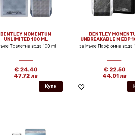
BENTLEY MOMENTUM
BENTLEY MOMENT
UNLIMITED 100 ML
UNBREAKABLE M EDP 1
Мъже Тоалетна вода 100 ml
за Мъже Парфюмна вода 
€ 24.40
€ 22.50
47.72 лв
44.01 лв
Купи
favorite_border