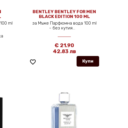
N
BENTLEY BENTLEY FOR MEN
L
BLACK EDITION 100 ML
100 ml
за Мъже Парфюмна вода 100 ml
- без кутия...
ка
€ 21.90
42.83 лв
favorite_border
Купи