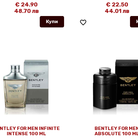
€ 24.90
€ 22.50
48.70 лв
44.01 лв
Купи
favorite_border
NTLEY FOR MEN INFINITE
BENTLEY FOR ME
INTENSE 100 ML
ABSOLUTE 100 M