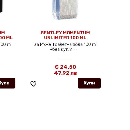
UM
BENTLEY MOMENTUM
00 ML
UNLIMITED 100 ML
100 ml
за Мъже Тоалетна вода 100 ml
-без кутия ...
€ 24.50
47.92 лв
Купи
favorite_border
Купи