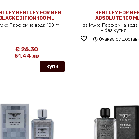
NTLEY BENTLEY FOR MEN
BENTLEY FOR ME
BLACK EDITION 100 ML
ABSOLUTE 100 M
Мъже Парфюмна вода 100 ml
за Мъже Парфюмна вода 
- без кутия ...
favorite_border
Очаква се достав
€ 26.30
51.44 лв
Купи