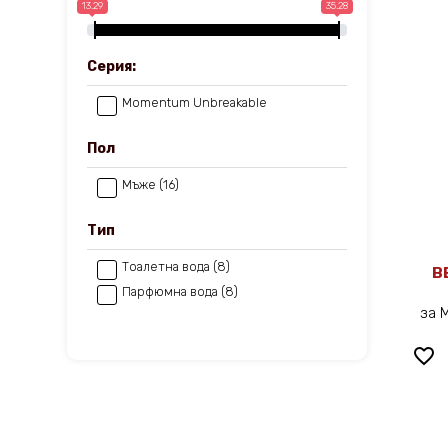
13.29
35.28
Серия:
Momentum Unbreakable
Пол
Мъже (16)
Тип
Тоалетна вода (8)
B
Парфюмна вода (8)
за 
favorite_border