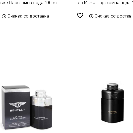
Мъже Парфюмна вода 100 ml
за Мъже Парфюмна вода 
favorite_border
Очаква се доставка
Очаква се достав