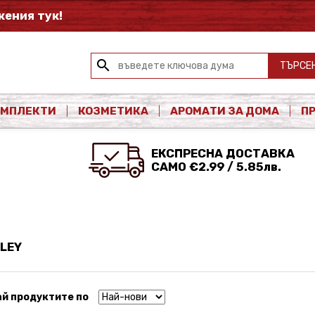
ения тук!
search
ТЪРСЕ
ОМПЛЕКТИ
КОЗМЕТИКА
АРОМАТИ ЗА ДОМА
П
ЕКСПРЕСНА ДОСТАВКА
САМО €2.99 / 5.85лв.
LEY
й продуктите по