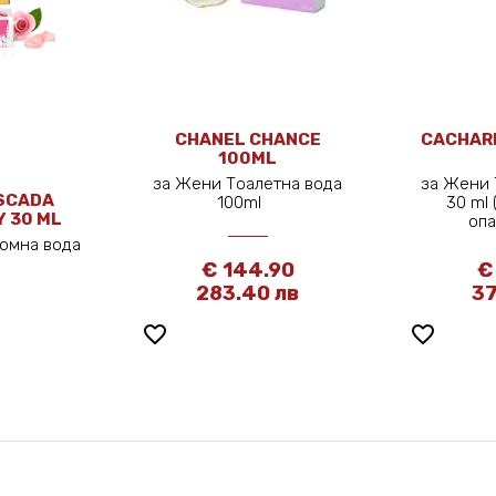
CHANEL CHANCE
CACHARE
100ML
за Жени Тоалетна вода
за Жени 
SCADA
100ml
30 ml
Y 30 ML
оп
юмна вода
l
€ 144.90
€
283.40 лв
37
favorite_border
favorite_border