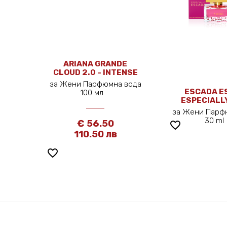
ARIANA GRANDE
CLOUD 2.0 - INTENSE
100 ML
за Жени Парфюмна вода
ESCADA E
100 мл
ESPECIALL
за Жени Парф
30 m
€ 56.50
favorite_border
110.50 лв
favorite_border