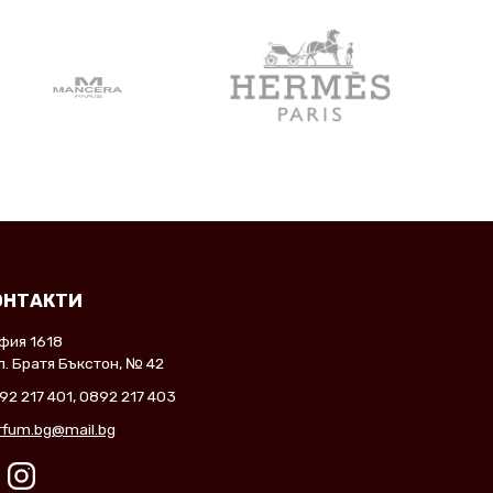
ОНТАКТИ
фия 1618
л. Братя Бъкстон, № 42
92 217 401
,
0892 217 403
rfum.bg@mail.bg