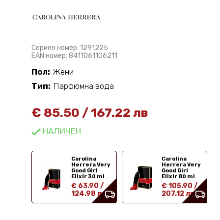
Сериен номер: 1291225
EAN номер: 8411061106211
Пол:
Жени
Тип:
Парфюмна вода
€
85.50
/
167.22 лв
НАЛИЧЕН
Carolina
Carolina
Herrera Very
Herrera Very
Good Girl
Good Girl
Elixir 30 ml
Elixir 80 ml
€ 63.90
/
€ 105.90
/
124.98 лв
207.12 лв