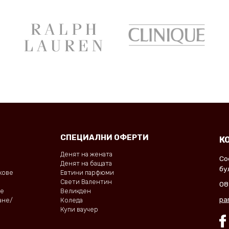
СПЕЦИАЛНИ ОФЕРТИ
К
Денят на жената
Со
Денят на бащата
бу
окове
Евтини парфюми
Свети Валентин
08
не
Великден
pa
ане/
Коледа
Купи ваучер