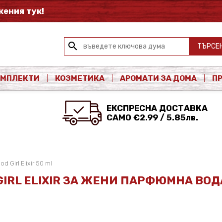
ения тук!
search
ТЪРСЕ
ОМПЛЕКТИ
КОЗМЕТИКА
АРОМАТИ ЗА ДОМА
П
ЕКСПРЕСНА ДОСТАВКА
САМО €2.99 / 5.85лв.
d Girl Elixir 50 ml
GIRL ELIXIR ЗА ЖЕНИ ПАРФЮМНА ВОД