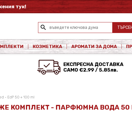
ения тук!
search
ТЪРСЕ
ОМПЛЕКТИ
КОЗМЕТИКА
АРОМАТИ ЗА ДОМА
П
ЕКСПРЕСНА ДОСТАВКА
САМО €2.99 / 5.85лв.
d - EdP 50 + 100 ml
ЖЕ КОМПЛЕКТ - ПАРФЮМНА ВОДА 50 