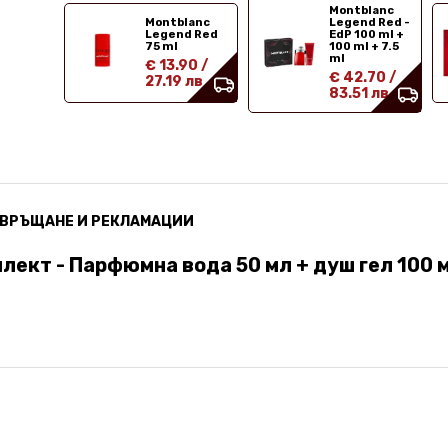
Montblanc
Montblanc
Legend Red -
Legend Red
EdP 100 ml +
75 ml
100 ml + 7.5
ml
€ 13.90
/
€ 42.70
/
27.19 лв
83.51 лв
ВРЪЩАНЕ И РЕКЛАМАЦИИ
лект - Парфюмна вода 50 мл + душ гел 100 