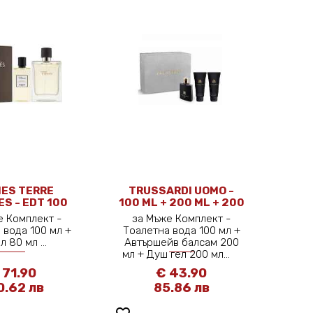
ES TERRE
TRUSSARDI UOMO -
ES - EDT 100
100 ML + 200 ML + 200
 + 80 ML
ML
е Комплект -
за Мъже Комплект -
 вода 100 мл +
Тоалетна вода 100 мл +
л 80 мл ...
Автършейв балсам 200
мл + Душ гел 200 мл...
 71.90
€ 43.90
0.62 лв
85.86 лв