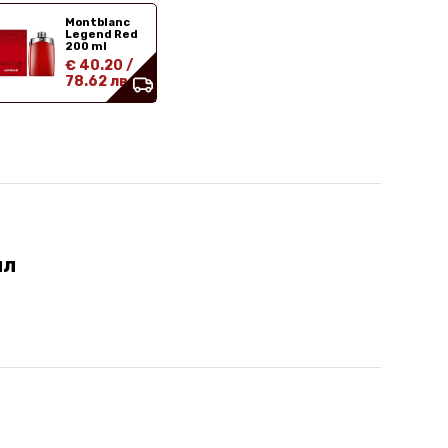
Montblanc
Legend Red
200 ml
€ 40.20
/
78.62 лв
мл