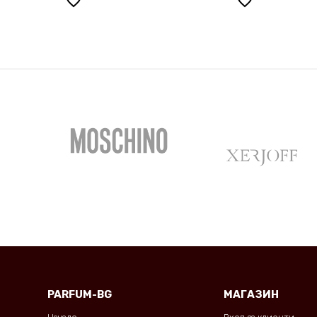
favorite_border
favorite_border
PARFUM-BG
МАГАЗИН