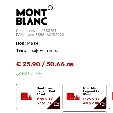
Сериен номер: 2330761
EAN номер: 3386460132220
Пол:
Мъже
Тип:
Парфюмна вода
€
25.90
/
50.66 лв
НАЛИЧЕН
Montblanc
Montblanc
Legend Red
Legend Red
30 ml
50 ml
€ 19.20
/
€ 25.20
/
37.55 лв
49.29 лв