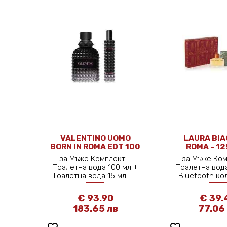
VALENTINO UOMO
LAURA BIA
BORN IN ROMA EDT 100
ROMA - 12
ML + EDT 15 ML
за Мъже Комплект -
за Мъже Ком
Тоалетна вода 100 мл +
Тоалетна вода
Тоалетна вода 15 мл...
Bluetooth ко
€ 93.90
€ 39.
183.65 лв
77.06