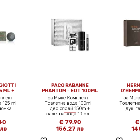
GIOTTI
PACO RABANNE
HERM
5 ML +
PHANTOM - EDT 100ML
D'HERM
+ 150 ML + EDT 10 ML
ML
плект -
за Мъже Комплект -
за Мъж
 125 ml +
Тоалетна вода 100ml +
Тоалетна
лонка...
део спрей 150m +
душ ге
Тоалетна вода 10 мл...
40
€ 79.90
€
 лв
156.27 лв
14