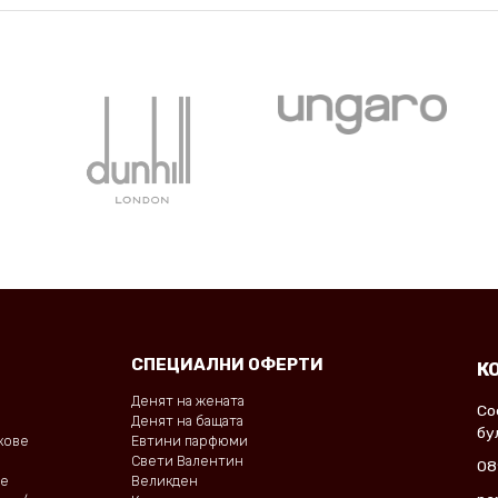
СПЕЦИАЛНИ ОФЕРТИ
К
Денят на жената
Со
Денят на бащата
бу
окове
Евтини парфюми
Свети Валентин
08
не
Великден