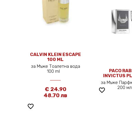
CALVIN KLEIN ESCAPE
100 ML
за Мъже Тоалетна вода
PACO RA
100 ml
INVICTUS P
200 
за Мъже Парф
200 
€ 24.90
favorite_border
48.70 лв
favorite_border