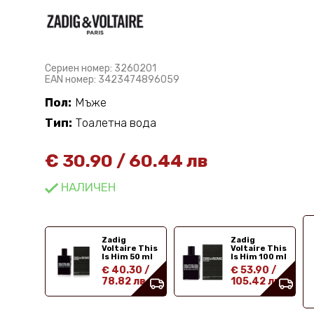
Сериен номер: 3260201
EAN номер: 3423474896059
Пол:
Мъже
Тип:
Тоалетна вода
€
30.90
/
60.44 лв
НАЛИЧЕН
Zadig
Zadig
Voltaire This
Voltaire This
Is Him 50 ml
Is Him 100 ml
€ 40.30
/
€ 53.90
/
78.82 лв
105.42 лв