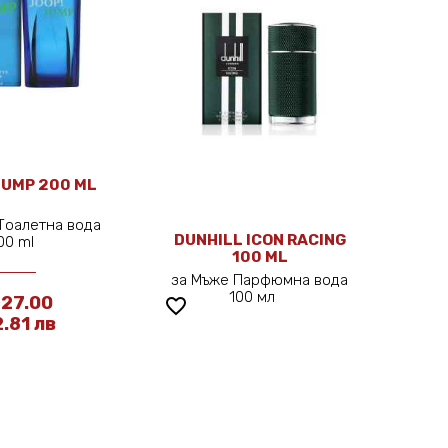
JUMP 200 ML
Тоалетна вода
DUNHILL ICON RACING
00 ml
100 ML
за Мъже Парфюмна вода
100 мл
 27.00
favorite_border
.81 лв