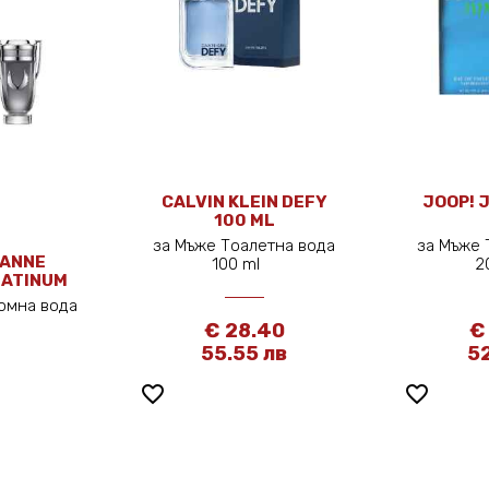
CALVIN KLEIN DEFY
JOOP! 
100 ML
за Мъже Тоалетна вода
за Мъже 
BANNE
100 ml
2
LATINUM
ML
юмна вода
мл
€ 28.40
€
55.55 лв
52
favorite_border
favorite_border