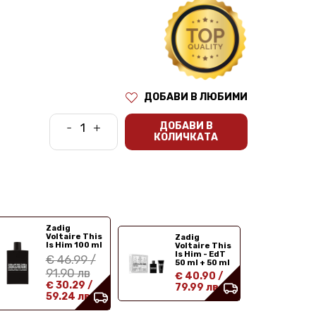
ДОБАВИ В ЛЮБИМИ
ДОБАВИ В
-
+
КОЛИЧКАТА
Zadig
Voltaire This
Zadig
Is Him 100 ml
Voltaire This
Is Him - EdT
€ 46.99
/
50 ml + 50 ml
91.90 лв
€ 40.90
/
€ 30.29
/
79.99 лв
59.24 лв