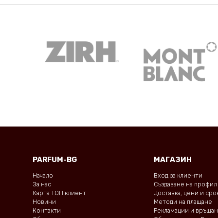
PARFUM-BG
МАГАЗИН
Начало
Вход за клиенти
За нас
Създаване на профил
Карта ТОП клиент
Доставка, цени и ср
Новини
Методи на плащане
Контакти
Рекламации и връща