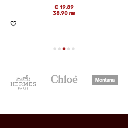
€ 19.89
38.90 лв
favorite_border