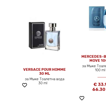
MERCEDES-B
MOVE 10
за Мъже Тоал
VERSACE POUR HOMME
100 m
30 ML
за Мъже Тоалетна вода
30 ml
€ 33.
favorite_border
66.30
favorite_border