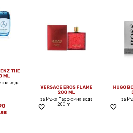
ENZ THE
0 ML
етна вода
VERSACE EROS FLAME
HUGO B
l
200 ML
за Мъже Парфюмна вода
за М
200 ml
90
favorite_border
favorite_border
 лв