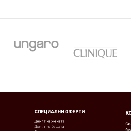
СПЕЦИАЛНИ ОФЕРТИ
К
Денят на жената
Со
Денят на бащата
бу