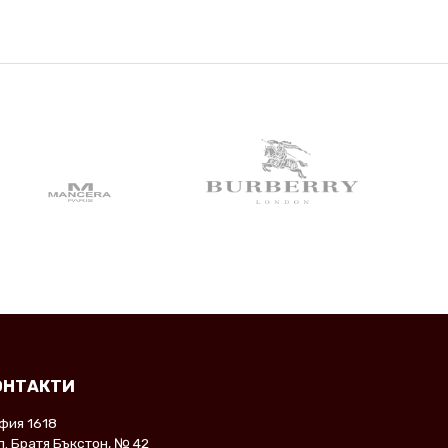
ОНТАКТИ
фия 1618
л. Братя Бъкстон, № 42