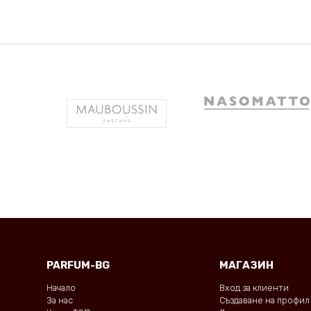
PARFUM-BG
МАГАЗИН
Начало
Вход за клиенти
За нас
Създаване на профил