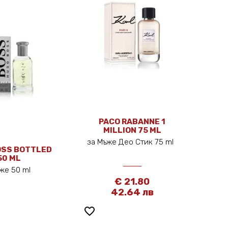
PACO RABANNE 1
MILLION 75 ML
за Мъже Део Стик 75 ml
OSS BOTTLED
50 ML
ъже 50 ml
€ 21.80
42.64 лв
favorite_border