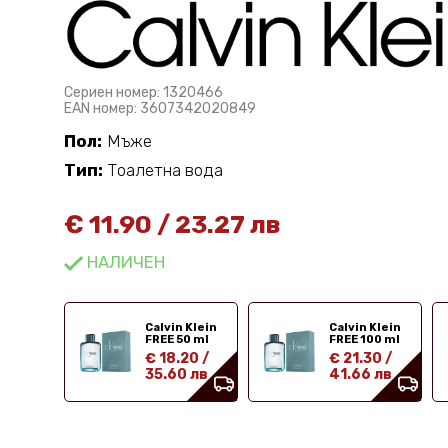
Сериен номер: 1320466
EAN номер: 3607342020849
Пол:
Мъже
Тип:
Тоалетна вода
€
11.90
/
23.27 лв
НАЛИЧЕН
Calvin Klein
Calvin Klein
FREE 50 ml
FREE 100 ml
€ 18.20
/
€ 21.30
/
35.60 лв
41.66 лв