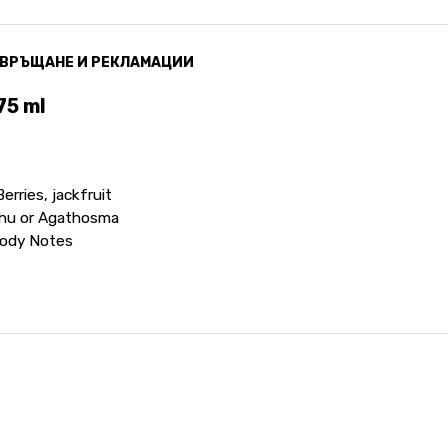
ВРЪЩАНЕ И РЕКЛАМАЦИИ
75 ml
rries, jackfruit
chu or Agathosma
Woody Notes