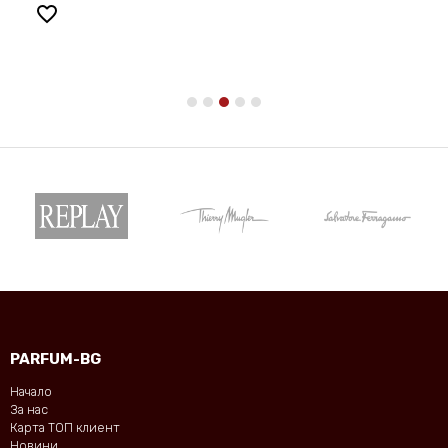
favorite_border
PARFUM-BG
Начало
За нас
Карта ТОП клиент
Новини