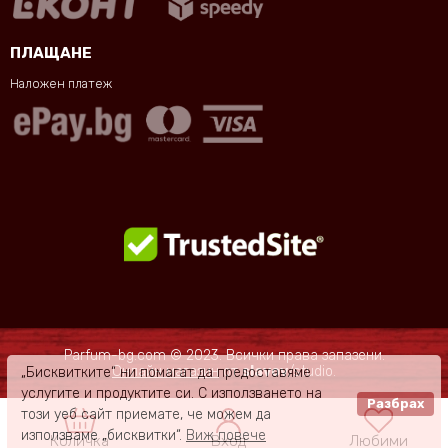
ПЛАЩАНЕ
Наложен платеж
Parfum-bg.com © 2023. Всички права запазени.
Онлайн магазин
от
slavov
/studio.
„Бисквитките“ ни помагат да предоставяме
услугите и продуктите си. С използването на
Разбрах
този уеб сайт приемате, че можем да
използваме „бисквитки“.
Виж повече
Количка
Вход
Любими