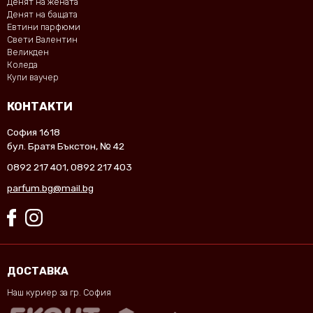
Денят на жената
Денят на бащата
Евтини парфюми
Свети Валентин
Великден
Коледа
Купи ваучер
КОНТАКТИ
София 1618
бул. Братя Бъкстон, № 42
0892 217 401
,
0892 217 403
parfum.bg@mail.bg
ДОСТАВКА
Наш куриер за гр. София