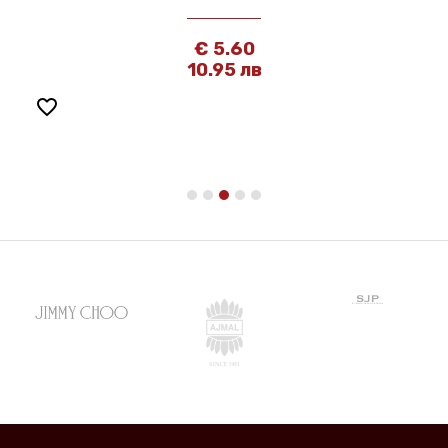
€ 5.60
10.95 лв
favorite_border