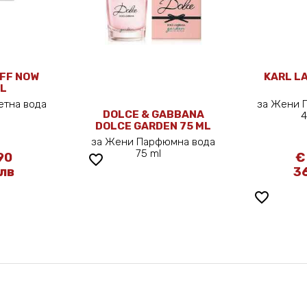
FF NOW
KARL L
ML
етна вода
за Жени 
DOLCE & GABBANA
л
DOLCE GARDEN 75 ML
за Жени Парфюмна вода
75 ml
90
€
favorite_border
 лв
36
favorite_border