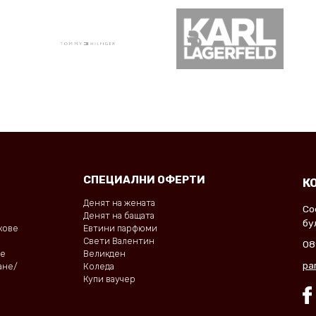
СПЕЦИАЛНИ ОФЕРТИ
К
Денят на жената
Со
Денят на бащата
бу
окове
Евтини парфюми
Свети Валентин
08
не
Великден
pa
ане/
Коледа
Купи ваучер