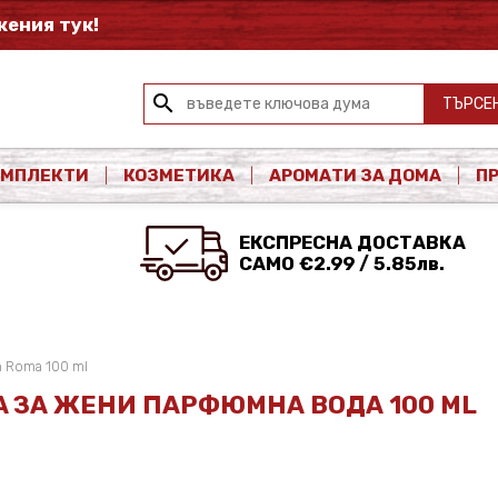
ения тук!
search
ТЪРСЕ
ОМПЛЕКТИ
КОЗМЕТИКА
АРОМАТИ ЗА ДОМА
П
ЕКСПРЕСНА ДОСТАВКА
САМО €2.99 / 5.85лв.
n Roma 100 ml
MA ЗА ЖЕНИ ПАРФЮМНА ВОДА 100 ML