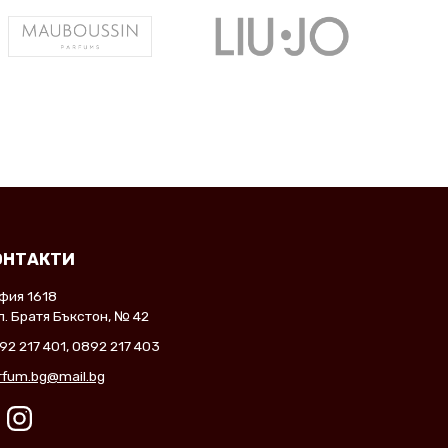
ОНТАКТИ
фия 1618
л. Братя Бъкстон, № 42
92 217 401
,
0892 217 403
rfum.bg@mail.bg