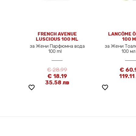
FRENCH AVENUE
LANCÔME Ô
LUSCIOUS 100 ML
100 
за Жени Парфюмна вода
за Жени Тоал
100 ml
100 м
€ 28.99
€ 60.
€ 18.19
119.11
35.58 лв
favorite_border
favorite_border