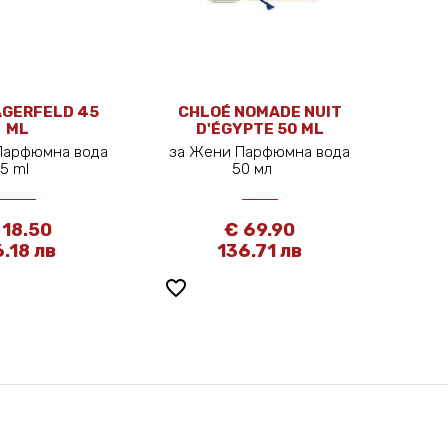
AGERFELD 45
CHLOÉ NOMADE NUIT
ML
D'ÉGYPTE 50 ML
Парфюмна вода
за Жени Парфюмна вода
45 ml
50 мл
 18.50
€ 69.90
.18 лв
136.71 лв
favorite_border