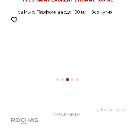
YVES SAINT LAURENT L'HOMME 100 ML
за Мъже Парфюмна вода 100 мл - без кутия
favorite_border