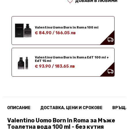
ДОБАВИ В ЛЮБИМИ
Valentino Uomo Born In Roma 100 ml
€ 84.90
/
166.05 лв
Valentino Uomo Born In Roma EdT 100 ml +
EdT 15 ml
€ 93.90
/
183.65 лв
ОПИСАНИЕ
ДОСТАВКА, ЦЕНИ И СРОКОВЕ
ВРЪЩА
Valentino Uomo Born In Roma за Мъже
Тоалетна вода 100 ml - без кутия