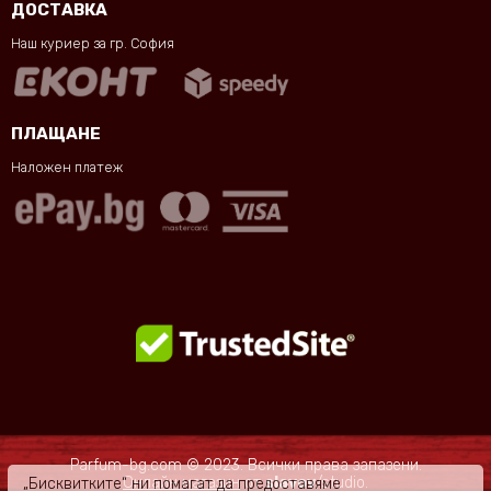
ДОСТАВКА
Наш куриер за гр. София
ПЛАЩАНЕ
Наложен платеж
Parfum-bg.com © 2023. Всички права запазени.
Онлайн магазин
от
slavov
/studio.
„Бисквитките“ ни помагат да предоставяме