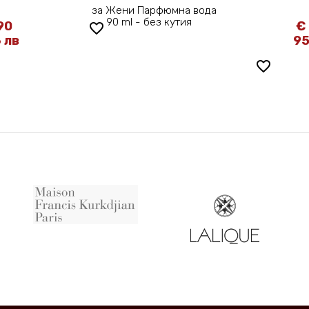
за Жени Парфюмна вода
90 ml - без кутия
90
€
favorite_border
 лв
95
favorite_border