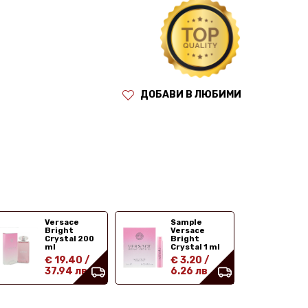
ДОБАВИ В ЛЮБИМИ
Versace
Sample
Bright
Versace
Crystal 200
Bright
ml
Crystal 1 ml
€ 19.40
/
€ 3.20
/
37.94 лв
6.26 лв