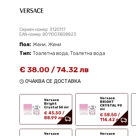
Сериен номер: 3120117
EAN номер: 8011003808823
Пол:
Жени, Жени
Тип:
Тоалетна вода, Тоалетна вода
€
38.00
/
74.32 лв
ОЧАКВА СЕ ДОСТАВКА
Versace
Versace
BRIGHT
Bright
CRYSTAL 90
Crystal 50 ml
ml
€ 45.50
/
€ 58.50
/
88.99 лв
114.42 лв
Versace
Versace