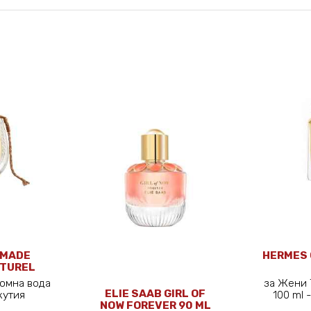
OMADE
HERMES 
ATUREL
75 ML
юмна вода
за Жени 
ELIE SAAB GIRL OF
з кутия
100 ml
NOW FOREVER 90 ML