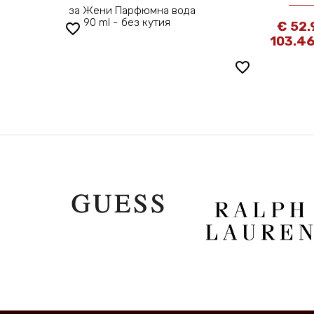
за Жени Парфюмна вода
90 ml - без кутия
€ 52.
favorite_border
103.46
favorite_border