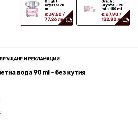
Bright
Bright
Crystal 90
Crystal - 90
ml
ml + 150 ml
€ 39.50
/
€ 67.90
/
77.26 лв
132.80 лв
ВРЪЩАНЕ И РЕКЛАМАЦИИ
етна вода 90 ml - без кутия
d
y