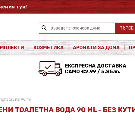
ения тук!
search
ТЪРСЕ
ОМПЛЕКТИ
КОЗМЕТИКА
АРОМАТИ ЗА ДОМА
П
ЕКСПРЕСНА ДОСТАВКА
САМО €2.99 / 5.85лв.
ight Crystal 90 ml
ЕНИ ТОАЛЕТНА ВОДА 90 ML - БЕЗ КУТ