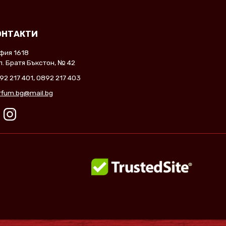
ОНТАКТИ
фия 1618
л. Братя Бъкстон, № 42
92 217 401
,
0892 217 403
rfum.bg@mail.bg