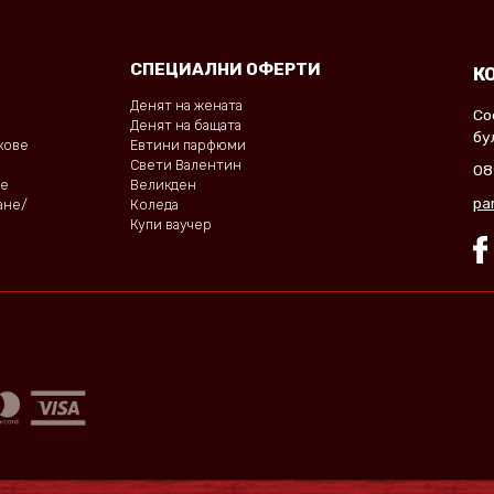
СПЕЦИАЛНИ ОФЕРТИ
К
Денят на жената
Со
Денят на бащата
бу
окове
Евтини парфюми
Свети Валентин
08
не
Великден
pa
ане/
Коледа
Купи ваучер