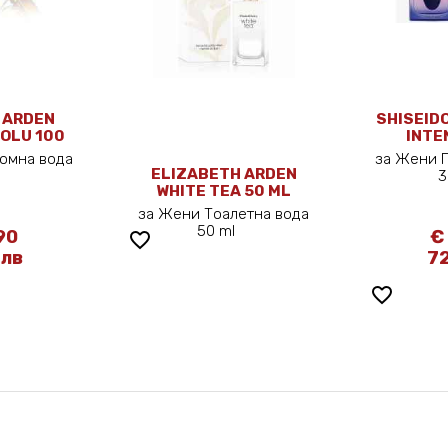
 ARDEN
SHISEIDO
OLU 100
INTE
юмна вода
за Жени 
ELIZABETH ARDEN
l
WHITE TEA 50 ML
за Жени Тоалетна вода
50 ml
90
€
favorite_border
 лв
72
favorite_border