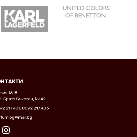
ОНТАКТИ
фия 1618
л. Братя Бъкстон, № 42
92 217 401
,
0892 217 403
rfum.bg@mail.bg