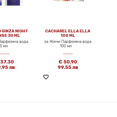
 GINZA NIGHT
CACHAREL ELLA ELLA
NSE 30 ML
100 ML
Парфюмна вода
за Жени Парфюмна вода
30 мл
100 мл
 37.30
€ 50.90
.95 лв
99.55 лв
favorite_border