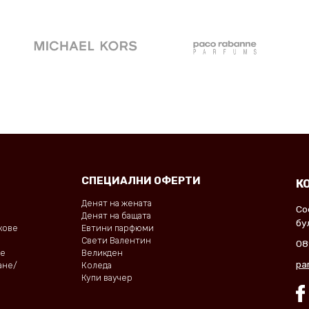
СПЕЦИАЛНИ ОФЕРТИ
К
Денят на жената
Со
Денят на бащата
бу
окове
Евтини парфюми
Свети Валентин
08
не
Великден
pa
ане/
Коледа
Купи ваучер