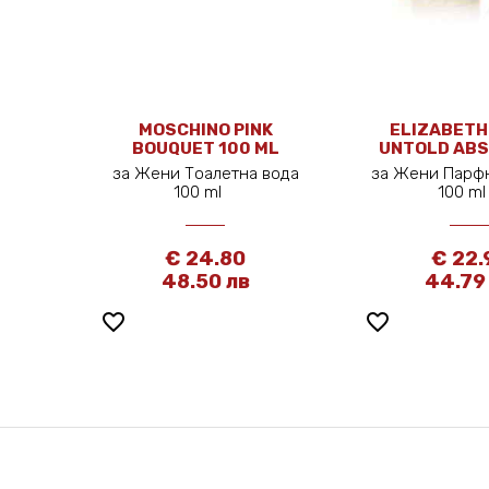
MOSCHINO PINK
ELIZABETH
BOUQUET 100 ML
UNTOLD ABS
ML
за Жени Тоалетна вода
за Жени Парф
100 ml
100 m
€ 24.80
€ 22.
48.50 лв
44.79
favorite_border
favorite_border