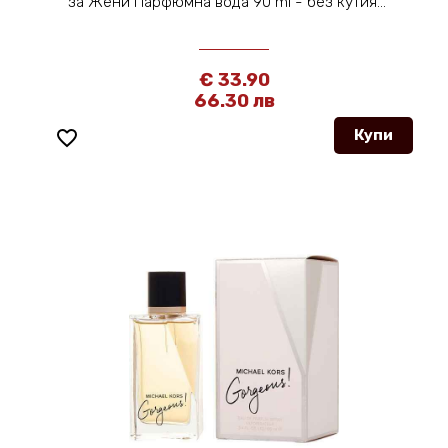
за Жени Парфюмна вода 90 ml - без кутия...
€ 33.90
66.30 лв
favorite_border
Купи