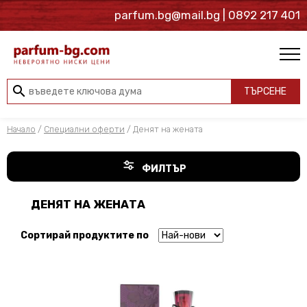
parfum.bg@mail.bg
| 0892 217 401
search
ТЪРСЕНЕ
Начало
/
Специални оферти
/ Денят на жената
ФИЛТЪР
ДЕНЯТ НА ЖЕНАТА
Сортирай продуктите по