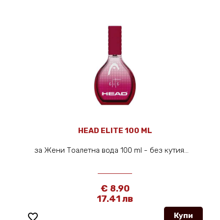
HEAD ELITE 100 ML
за Жени Тоалетна вода 100 ml - без кутия...
€ 8.90
17.41 лв
favorite_border
Купи