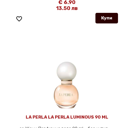
€ 6.90
13.50 лв
favorite_border
Купи
LA PERLA LA PERLA LUMINOUS 90 ML