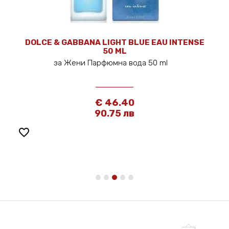
DOLCE & GABBANA LIGHT BLUE EAU INTENSE
50 ML
за Жени Парфюмна вода 50 ml
€ 46.40
90.75 лв
favorite_border