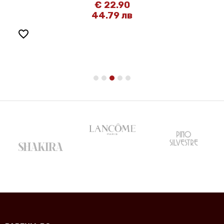
€ 22.90
44.79 лв
favorite_border