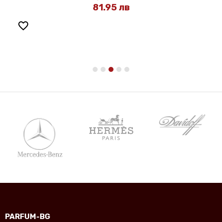
81.95 лв
favorite_border
PARFUM-BG