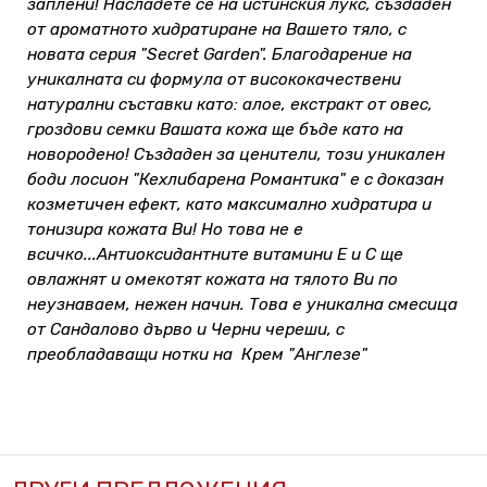
заплени! Насладете се на истинския лукс, създаден
от ароматното хидратиране на Вашето тяло, с
новата серия "Secret Garden". Благодарение на
уникалната си формула от висококачествени
натурални съставки като: алое, екстракт от овес,
гроздови семки Вашата кожа ще бъде като на
новородено! Създаден за ценители, този уникален
боди лосион "Кехлибарена Романтика" е с доказан
козметичен ефект, като максимално хидратира и
тонизира кожата Ви! Но това не е
всичко...Антиоксидантните витамини E и C ще
овлажнят и омекотят кожата на тялото Ви по
неузнаваем, нежен начин. Това е уникална смесица
от Сандалово дърво и Черни череши, с
преобладаващи нотки на Крем "Англезе"