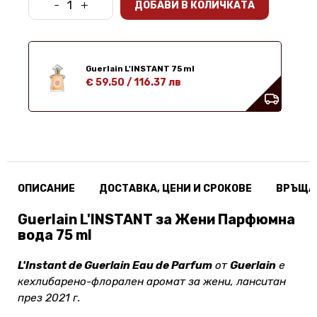
-
+
ДОБАВИ В КОЛИЧКАТА
Guerlain L'INSTANT 75 ml
€ 59.50
/
116.37 лв
ОПИСАНИЕ
ДОСТАВКА, ЦЕНИ И СРОКОВЕ
ВРЪЩА
Guerlain L'INSTANT за Жени Парфюмна
вода 75 ml
L'Instant de Guerlain Eau de Parfum
от
Guerlain
е
кехлибарено-флорален аромат за жени, ланситан
през 2021 г.